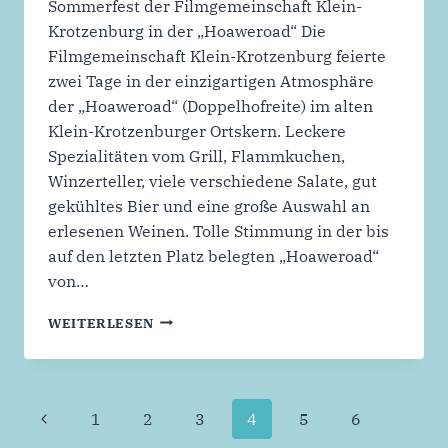
Sommerfest der Filmgemeinschaft Klein-
Krotzenburg in der „Hoaweroad“ Die
Filmgemeinschaft Klein-Krotzenburg feierte
zwei Tage in der einzigartigen Atmosphäre
der „Hoaweroad“ (Doppelhofreite) im alten
Klein-Krotzenburger Ortskern. Leckere
Spezialitäten vom Grill, Flammkuchen,
Winzerteller, viele verschiedene Salate, gut
gekühltes Bier und eine große Auswahl an
erlesenen Weinen. Tolle Stimmung in der bis
auf den letzten Platz belegten „Hoaweroad“
von…
SOMMERFEST
WEITERLESEN
DER
FILMGEMEINSCHAFT
Seitennavigation
Vorherige
1
2
3
4
5
6